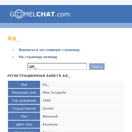
Ая_
●
Вернуться на главную страницу
●
На страницу команд
РЕГИСТРАЦИОННАЯ АНКЕТА АЯ_
Ник
Ая_
Реальное имя
Miss Incognito
Год рождения
1990
Город/страна
Gomel
Пол
Женский
Цвет глаз
Акуенны