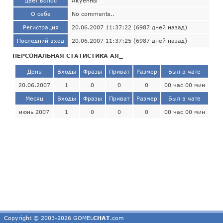
Цвет волос
Акуенны
О себе
No comments..
Регистрация
20.06.2007 11:37:22 (6987 дней назад)
Последний вход
20.06.2007 11:37:25 (6987 дней назад)
ПЕРСОНАЛЬНАЯ СТАТИСТИКА АЯ_
День
Входы
Фразы
Приват
Размер
Был в чате
20.06.2007
1
0
0
0
00 час 00 мин
Месяц
Входы
Фразы
Приват
Размер
Был в чате
июнь 2007
1
0
0
0
00 час 00 мин
Copyright © 2003-2026 GOMEL
CHAT
.com