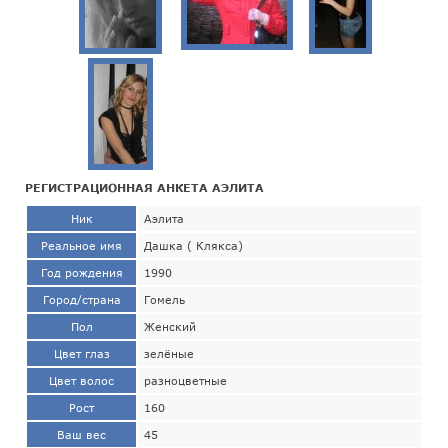
РЕГИСТРАЦИОННАЯ АНКЕТА АЭЛИТА
Ник
Аэлита
Реальное имя
Дашка ( Клякса)
Год рождения
1990
Город/страна
Гомель
Пол
Женский
Цвет глаз
зелёные
Цвет волос
разноцветные
Рост
160
Ваш вес
45