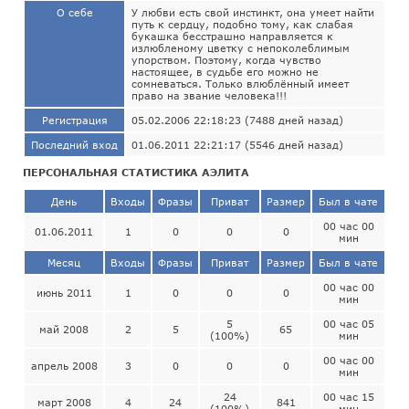
О себе
У любви есть свой инстинкт, она умеет найти
путь к сердцу, подобно тому, как слабая
букашка бесстрашно направляется к
излюбленому цветку с непоколеблимым
упорством. Поэтому, когда чувство
настоящее, в судьбе его можно не
сомневаться. Только влюблённый имеет
право на звание человека!!!
Регистрация
05.02.2006 22:18:23 (7488 дней назад)
Последний вход
01.06.2011 22:21:17 (5546 дней назад)
ПЕРСОНАЛЬНАЯ СТАТИСТИКА АЭЛИТА
День
Входы
Фразы
Приват
Размер
Был в чате
00 час 00
01.06.2011
1
0
0
0
мин
Месяц
Входы
Фразы
Приват
Размер
Был в чате
00 час 00
июнь 2011
1
0
0
0
мин
5
00 час 05
май 2008
2
5
65
(100%)
мин
00 час 00
апрель 2008
3
0
0
0
мин
24
00 час 15
март 2008
4
24
841
(100%)
мин