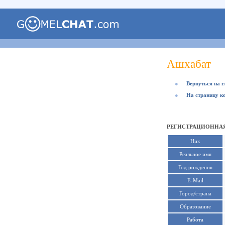
Ашхабат
●
Вернуться на 
●
На страницу к
РЕГИСТРАЦИОННАЯ
Ник
Реальное имя
Год рождения
E-Mail
Город/страна
Образование
Работа