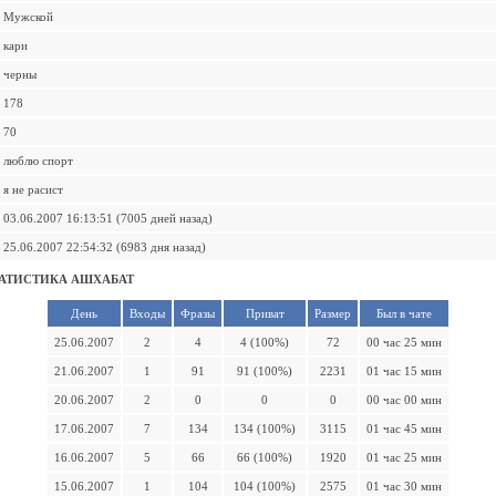
Мужской
кари
черны
178
70
люблю спорт
я не расист
03.06.2007 16:13:51 (7005 дней назад)
25.06.2007 22:54:32 (6983 дня назад)
АТИСТИКА АШХАБАТ
День
Входы
Фразы
Приват
Размер
Был в чате
25.06.2007
2
4
4 (100%)
72
00 час 25 мин
21.06.2007
1
91
91 (100%)
2231
01 час 15 мин
20.06.2007
2
0
0
0
00 час 00 мин
17.06.2007
7
134
134 (100%)
3115
01 час 45 мин
16.06.2007
5
66
66 (100%)
1920
01 час 25 мин
15.06.2007
1
104
104 (100%)
2575
01 час 30 мин