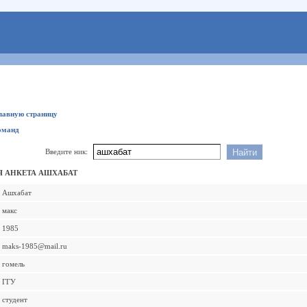
главную страницу
оманд
Введите ник:
 АНКЕТА АШХАБАТ
Ашхабат
макс
1985
maks-1985@mail.ru
гомель
ГГУ
студент