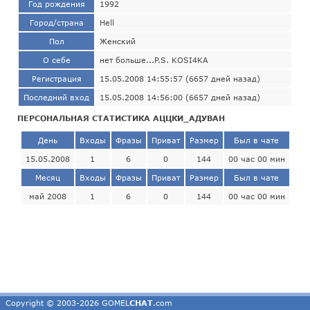
Год рождения
1992
Город/страна
Hell
Пол
Женский
О себе
нет больше...P.S. KOSI4KA
Регистрация
15.05.2008 14:55:57 (6657 дней назад)
Последний вход
15.05.2008 14:56:00 (6657 дней назад)
ПЕРСОНАЛЬНАЯ СТАТИСТИКА АЦЦКИ_АДУВАН
День
Входы
Фразы
Приват
Размер
Был в чате
15.05.2008
1
6
0
144
00 час 00 мин
Месяц
Входы
Фразы
Приват
Размер
Был в чате
май 2008
1
6
0
144
00 час 00 мин
Copyright © 2003-2026 GOMEL
CHAT
.com