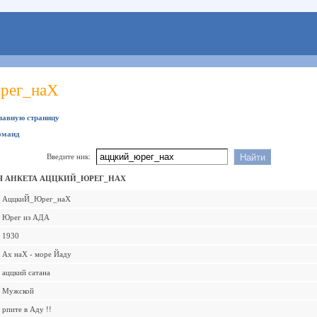
рег_наХ
главную страницу
оманд
Введите ник:
Я АНКЕТА АЦЦКИЙ_ЮРЕГ_НАХ
АццкиЙ_Юрег_наХ
Юрег из АДА
1930
Ах наХ - море Йаду
аццкий сатана
Мужской
рпите в Аду !!