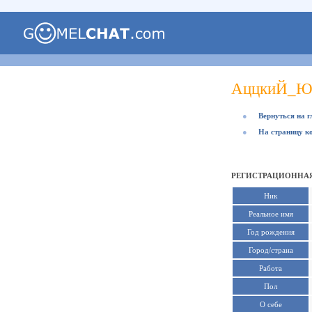
АццкиЙ_Ю
●
Вернуться на 
●
На страницу к
РЕГИСТРАЦИОННА
Ник
Реальное имя
Год рождения
Город/страна
Работа
Пол
О себе