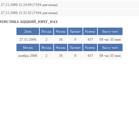
27.11.2006 11:24:09 (7194 дня назад)
27.11.2006 11:31:52 (7194 дня назад)
ТАТИСТИКА АЦЦКИЙ_ЮРЕГ_НАХ
День
Входы
Фразы
Приват
Размер
Был в чате
27.11.2006
2
16
0
437
00 час 35 мин
Месяц
Входы
Фразы
Приват
Размер
Был в чате
ноябрь 2006
2
16
0
437
00 час 35 мин