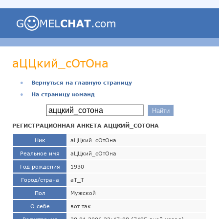
аЦЦкий_сОтОна
●
Вернуться на главную страницу
●
На страницу команд
РЕГИСТРАЦИОННАЯ АНКЕТА АЦЦКИЙ_СОТОНА
Ник
аЦЦкий_сОтОна
Реальное имя
аЦЦкий_сОтОна
Год рождения
1930
Город/страна
аТ_Т
Пол
Мужской
О себе
вот так