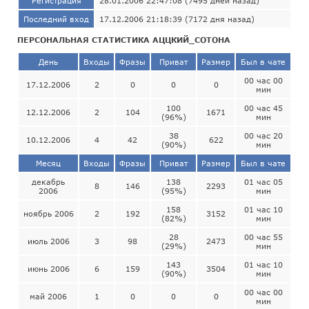
Регистрация
28.01.2006 22:47:08 (7495 дней назад)
Последний вход
17.12.2006 21:18:39 (7172 дня назад)
ПЕРСОНАЛЬНАЯ СТАТИСТИКА АЦЦКИЙ_СОТОНА
День
Входы
Фразы
Приват
Размер
Был в чате
00 час 00
17.12.2006
2
0
0
0
мин
100
00 час 45
12.12.2006
2
104
1671
(96%)
мин
38
00 час 20
10.12.2006
4
42
622
(90%)
мин
Месяц
Входы
Фразы
Приват
Размер
Был в чате
декабрь
138
01 час 05
8
146
2293
2006
(95%)
мин
158
01 час 10
ноябрь 2006
2
192
3152
(82%)
мин
28
00 час 55
июль 2006
3
98
2473
(29%)
мин
143
01 час 10
июнь 2006
6
159
3504
(90%)
мин
00 час 00
май 2006
1
0
0
0
мин