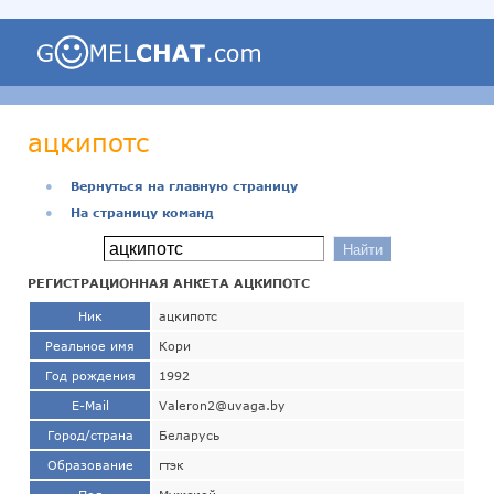
ацкипотс
●
Вернуться на главную страницу
●
На страницу команд
РЕГИСТРАЦИОННАЯ АНКЕТА АЦКИПОТС
Ник
ацкипотс
Реальное имя
Кори
Год рождения
1992
E-Mail
Valeron2@uvaga.by
Город/страна
Беларусь
Образование
гтэк