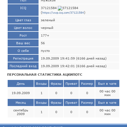
Пол
Мужской
ICQ
37121584
(
)
https://wwp.icq.com/37121584
Цвет глаз
зеленый
Цвет волос
черный
Рост
177+
Ваш вес
56
О себе
пусто
Регистрация
19.09.2009 19:41:59 (6166 дней назад)
Последний вход
19.09.2009 19:42:01 (6166 дней назад)
ПЕРСОНАЛЬНАЯ СТАТИСТИКА АЦКИПОТС
День
Входы
Фразы
Приват
Размер
Был в чате
00 час 00
19.09.2009
1
0
0
0
мин
Месяц
Входы
Фразы
Приват
Размер
Был в чате
сентябрь
00 час 00
1
0
0
0
2009
мин