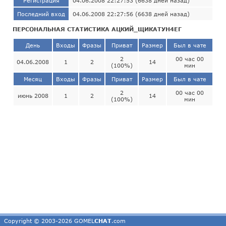
Регистрация
04.06.2008 22:27:53 (6638 дней назад)
Последний вход
04.06.2008 22:27:56 (6638 дней назад)
ПЕРСОНАЛЬНАЯ СТАТИСТИКА АЦКИЙ_ЩИКАТУН4ЕГ
День
Входы
Фразы
Приват
Размер
Был в чате
2
00 час 00
04.06.2008
1
2
14
(100%)
мин
Месяц
Входы
Фразы
Приват
Размер
Был в чате
2
00 час 00
июнь 2008
1
2
14
(100%)
мин
Copyright © 2003-2026 GOMEL
CHAT
.com