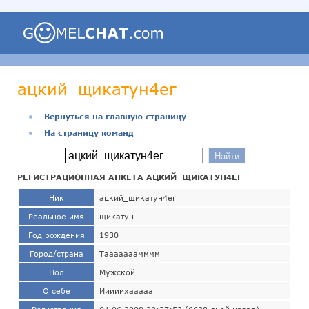
ацкий_щикатун4ег
●
Вернуться на главную страницу
●
На страницу команд
РЕГИСТРАЦИОННАЯ АНКЕТА АЦКИЙ_ЩИКАТУН4ЕГ
Ник
ацкий_щикатун4ег
Реальное имя
щикатун
Год рождения
1930
Город/страна
Тааааааамммм
Пол
Мужской
О себе
Ииииихааааа