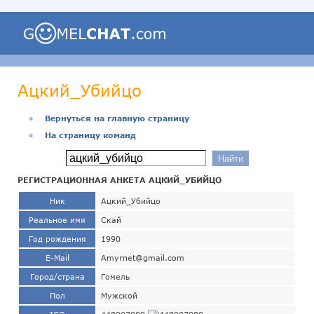
Ацкий_Убийцо
●
Вернуться на главную страницу
●
На страницу команд
РЕГИСТРАЦИОННАЯ АНКЕТА АЦКИЙ_УБИЙЦО
Ник
Ацкий_Убийцо
Реальное имя
Скай
Год рождения
1990
E-Mail
Amyrnet@gmail.com
Город/страна
Гомель
Пол
Мужской