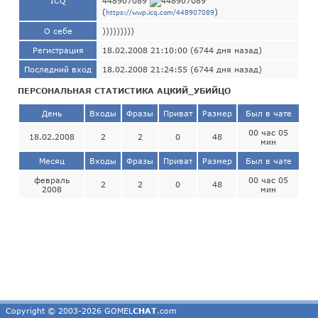
ICQ
448907089
(
)
https://wwp.icq.com/448907089
О себе
)))))))))
Регистрация
18.02.2008 21:10:00 (6744 дня назад)
Последний вход
18.02.2008 21:24:55 (6744 дня назад)
ПЕРСОНАЛЬНАЯ СТАТИСТИКА АЦКИЙ_УБИЙЦО
День
Входы
Фразы
Приват
Размер
Был в чате
00 час 05
18.02.2008
2
2
0
48
мин
Месяц
Входы
Фразы
Приват
Размер
Был в чате
февраль
00 час 05
2
2
0
48
2008
мин
Copyright © 2003-2026 GOMEL
CHAT
.com