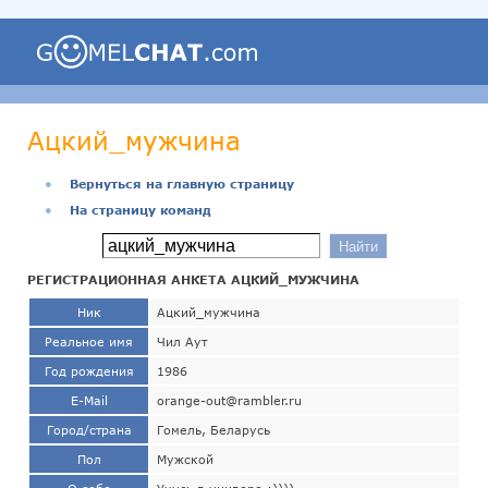
Ацкий_мужчина
●
Вернуться на главную страницу
●
На страницу команд
РЕГИСТРАЦИОННАЯ АНКЕТА АЦКИЙ_МУЖЧИНА
Ник
Ацкий_мужчина
Реальное имя
Чил Аут
Год рождения
1986
E-Mail
orange-out@rambler.ru
Город/страна
Гомель, Беларусь
Пол
Мужской