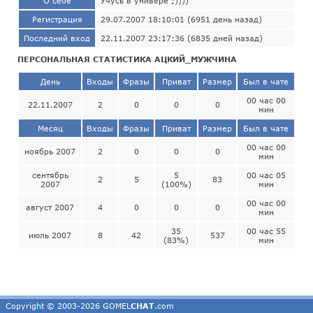
О себе
Учусь в универе ;))))
Регистрация
29.07.2007 18:10:01 (6951 день назад)
Последний вход
22.11.2007 23:17:36 (6835 дней назад)
ПЕРСОНАЛЬНАЯ СТАТИСТИКА АЦКИЙ_МУЖЧИНА
День
Входы
Фразы
Приват
Размер
Был в чате
00 час 00
22.11.2007
2
0
0
0
мин
Месяц
Входы
Фразы
Приват
Размер
Был в чате
00 час 00
ноябрь 2007
2
0
0
0
мин
сентябрь
5
00 час 05
2
5
83
2007
(100%)
мин
00 час 00
август 2007
4
0
0
0
мин
35
00 час 55
июль 2007
8
42
537
(83%)
мин
Copyright © 2003-2026 GOMEL
CHAT
.com