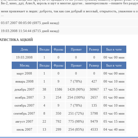
Би-2, кино, ддт, АлисА, король и шут и многие другие.. заинтересовало --пишите без раздум
меня привлекает в людях: доброта, так как сам добрый и веселый, открытость, уважение к
...
03.07.2007 00:05:00 (6975 дней назад)
19.03.2008 11:54:44 (6715 дней назад)
АТИСТИКА АЦКИЙ
День
Входы
Фразы
Приват
Размер
Был в чате
19.03.2008
1
0
0
0
00 час 00 мин
Месяц
Входы
Фразы
Приват
Размер
Был в чате
март 2008
1
0
0
0
00 час 00 мин
январь 2008
1
9
7 (78%)
427
00 час 10 мин
декабрь 2007
38
1586
1428 (90%)
30967
17 час 55 мин
ноябрь 2007
3
254
254 (100%)
2657
01 час 00 мин
октябрь 2007
4
9
7 (78%)
135
00 час 10 мин
сентябрь 2007
8
350
251 (72%)
5798
03 час 05 мин
август 2007
22
792
775 (98%)
9479
05 час 15 мин
июль 2007
13
299
254 (85%)
4533
04 час 40 мин