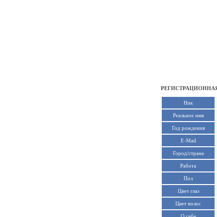
РЕГИСТРАЦИОННАЯ
Ник
Реальное имя
Год рождения
E-Mail
Город/страна
Работа
Пол
Цвет глаз
Цвет волос
О себе