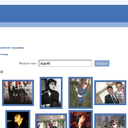
главную страницу
оманд
Введите ник:
ИЙ