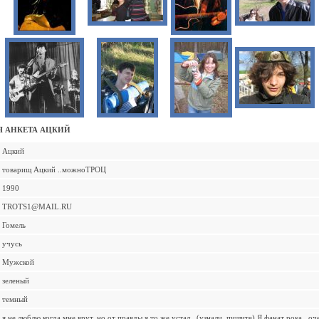
 АНКЕТА АЦКИЙ
Ацкий
товарищ Ацкий ..можноТРОЦ
1990
TROTS1@MAIL.RU
Гомель
учусь
Мужской
зеленый
темный
я не люблю когда мне врут, но от правды я то же устал...(узнали, пишите) Я фанат рока.. о