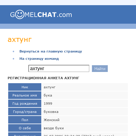
ахтунг
●
Вернуться на главную страницу
●
На страницу команд
РЕГИСТРАЦИОННАЯ АНКЕТА АХТУНГ
Ник
ахтунг
Реальное имя
бука
Год рождения
1999
Город/страна
буковка
Пол
Женский
О себе
везде буки