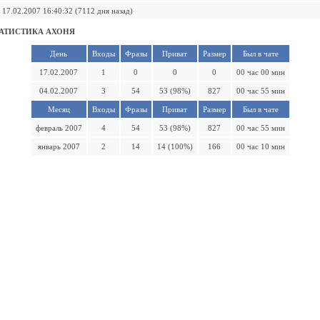
17.02.2007 16:40:32 (7112 дня назад)
АТИСТИКА АХОНЯ
День
Входы
Фразы
Приват
Размер
Был в чате
17.02.2007
1
0
0
0
00 час 00 мин
04.02.2007
3
54
53 (98%)
827
00 час 55 мин
Месяц
Входы
Фразы
Приват
Размер
Был в чате
февраль 2007
4
54
53 (98%)
827
00 час 55 мин
январь 2007
2
14
14 (100%)
166
00 час 10 мин