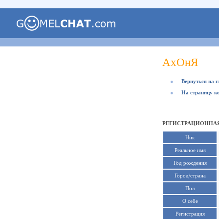
АхОнЯ
●
Вернуться на 
●
На страницу к
РЕГИСТРАЦИОННАЯ
Ник
Реальное имя
Год рождения
Город/страна
Пол
О себе
Регистрация