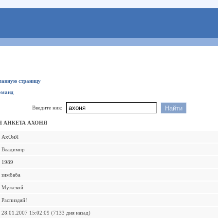
главную страницу
оманд
Введите ник:
 АНКЕТА АХОНЯ
АхОнЯ
Владимир
1989
зимбаба
Мужской
Распиздяй!
28.01.2007 15:02:09 (7133 дня назад)