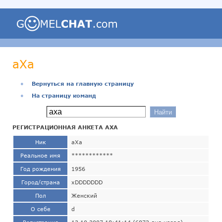
аХа
●
Вернуться на главную страницу
●
На страницу команд
РЕГИСТРАЦИОННАЯ АНКЕТА АХА
Ник
аХа
Реальное имя
************
Год рождения
1956
Город/страна
xDDDDDDD
Пол
Женский
О себе
d