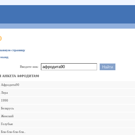
0
главную страницу
оманд
Введите ник:
 АНКЕТА АФРОДИТА90
Афродита90
Лера
1990
Беларусь
Женский
Голубые
Бла-бла-бла-бла..