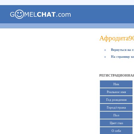
Афродита9
●
Вернуться на 
●
На страницу к
РЕГИСТРАЦИОННАЯ
Ник
Реальное имя
Год рождения
Город/страна
Пол
Цвет глаз
О себе