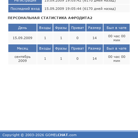
Регистрация
15.09.2009 19:05:42 (6170 дней назад)
Последний вход
15.09.2009 19:05:44 (6170 дней назад)
ПЕРСОНАЛЬНАЯ СТАТИСТИКА АФРОДИТА2
День
Входы
Фразы
Приват
Размер
Был в чате
00 час 00
15.09.2009
1
1
0
14
мин
Месяц
Входы
Фразы
Приват
Размер
Был в чате
сентябрь
00 час 00
1
1
0
14
2009
мин
Copyright © 2003-2026 GOMEL
CHAT
.com