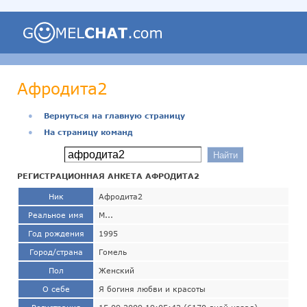
Афродита2
●
Вернуться на главную страницу
●
На страницу команд
РЕГИСТРАЦИОННАЯ АНКЕТА АФРОДИТА2
Ник
Афродита2
Реальное имя
М...
Год рождения
1995
Город/страна
Гомель
Пол
Женский
О себе
Я богиня любви и красоты