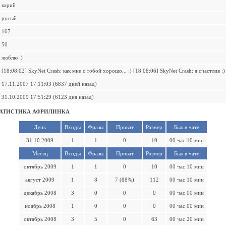
карий
русый
167
50
люблю :)
[18:08:02] SkyNet Crash: как мне с тобой хорошо... :) [18:08:06] SkyNet Crash: я счастлив :)
17.11.2007 17:11:03 (6837 дней назад)
31.10.2009 17:51:29 (6123 дня назад)
АТИСТИКА АФРИЛИНКА
День
Входы
Фразы
Приват
Размер
Был в чате
31.10.2009
1
1
0
10
00 час 10 мин
Месяц
Входы
Фразы
Приват
Размер
Был в чате
октябрь 2009
1
1
0
10
00 час 10 мин
август 2009
1
8
7 (88%)
112
00 час 10 мин
декабрь 2008
3
0
0
0
00 час 00 мин
ноябрь 2008
1
0
0
0
00 час 00 мин
октябрь 2008
3
5
0
63
00 час 20 мин