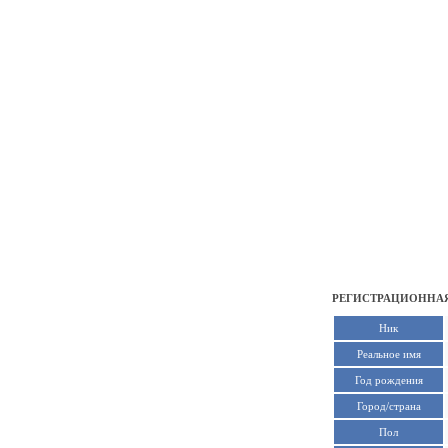
РЕГИСТРАЦИОННАЯ
Ник
Реальное имя
Год рождения
Город/страна
Пол