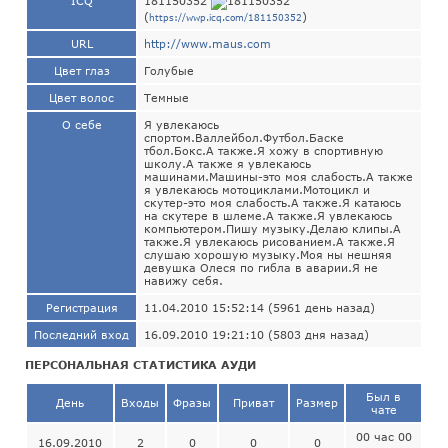
ICQ
181150352
(
)
https://wwp.icq.com/181150352
URL
http://www.maus.com
Цвет глаз
Голубые
Цвет волос
Темные
О себе
Я увлекаюсь
спортом.Валлейбол.Футбол.Баске
тбол.Бокс.А также.Я хожу в спортивную
школу.А также я увлекаюсь
машинами.Машины-это моя слабость.А также
я увлекаюсь мотоциклами.Мотоцикл и
скутер-это моя слабость.А также.Я катаюсь
на скутере в шлеме.А также.Я увлекаюсь
компьютером.Пишу музыку.Делаю клипы.А
также.Я увлекаюсь рисованием.А также.Я
слушаю хорошую музыку.Моя ны нешняя
девушка Олеся по гибла в аварии.Я не
навижу себя.
Регистрация
11.04.2010 15:52:14 (5961 день назад)
Последний вход
16.09.2010 19:21:10 (5803 дня назад)
ПЕРСОНАЛЬНАЯ СТАТИСТИКА АУДИ
Был в
День
Входы
Фразы
Приват
Размер
чате
00 час 00
16.09.2010
2
0
0
0