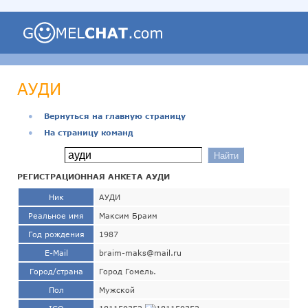
АУДИ
●
Вернуться на главную страницу
●
На страницу команд
РЕГИСТРАЦИОННАЯ АНКЕТА АУДИ
Ник
АУДИ
Реальное имя
Максим Браим
Год рождения
1987
E-Mail
braim-maks@mail.ru
Город/страна
Город Гомель.
Пол
Мужской