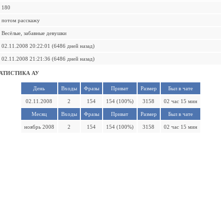
180
потом расскажу
Весёлые, забавные девушки
02.11.2008 20:22:01 (6486 дней назад)
02.11.2008 21:21:36 (6486 дней назад)
АТИСТИКА АУ
День
Входы
Фразы
Приват
Размер
Был в чате
02.11.2008
2
154
154 (100%)
3158
02 час 15 мин
Месяц
Входы
Фразы
Приват
Размер
Был в чате
ноябрь 2008
2
154
154 (100%)
3158
02 час 15 мин