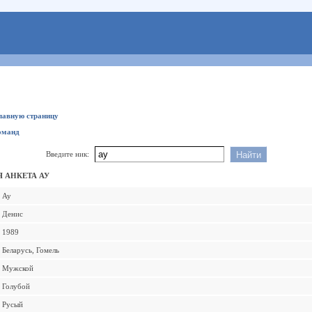
главную страницу
оманд
Введите ник:
 АНКЕТА АУ
Ау
Денис
1989
Беларусь, Гомель
Мужской
Голубой
Русый