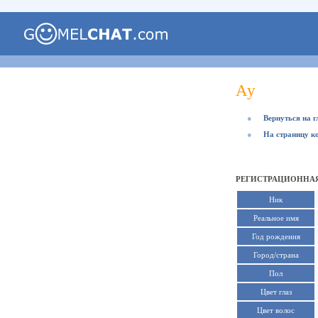
Ау
●
Вернуться на 
●
На страницу к
РЕГИСТРАЦИОННАЯ
Ник
Реальное имя
Год рождения
Город/страна
Пол
Цвет глаз
Цвет волос