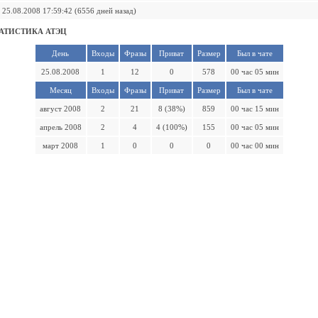
25.08.2008 17:59:42 (6556 дней назад)
АТИСТИКА АТЭЦ
День
Входы
Фразы
Приват
Размер
Был в чате
25.08.2008
1
12
0
578
00 час 05 мин
Месяц
Входы
Фразы
Приват
Размер
Был в чате
август 2008
2
21
8 (38%)
859
00 час 15 мин
апрель 2008
2
4
4 (100%)
155
00 час 05 мин
март 2008
1
0
0
0
00 час 00 мин