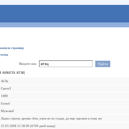
главную страницу
оманд
Введите ник:
 АНКЕТА АТЭЦ
АтЭц
СанчеЗ
1989
Gomel
Мужской
Ладно строен, крепко сбит, умен не по годам, да еще скромен к тому же
25.03.2008 21:38:00 (6709 дней назад)