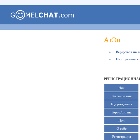
АтЭц
●
Вернуться на 
●
На страницу к
РЕГИСТРАЦИОННАЯ
Ник
Реальное имя
Год рождения
Город/страна
Пол
О себе
Регистрация