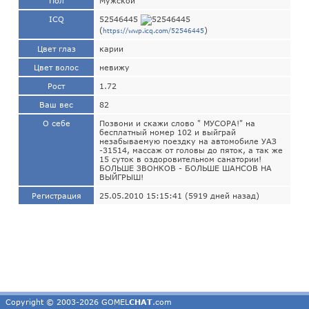
Пол
Мужской
ICQ
52546445
(
)
https://wwp.icq.com/52546445
Цвет глаз
карии
Цвет волос
невижу
Рост
1.72
Ваш вес
82
О себе
Позвони и скажи слово " МУСОРА!" на
бесплатный номер 102 и выйграй
незабываемую поездку на автомобиле УАЗ
-31514, массаж от головы до пяток, а так же
15 суток в оздоровительном санатории!
БОЛЬШЕ ЗВОНКОВ - БОЛЬШЕ ШАНСОВ НА
ВЫЙГРЫШ!
Регистрация
25.05.2010 15:15:41 (5919 дней назад)
Copyright © 2003-2026 GOMEL
CHAT
.com