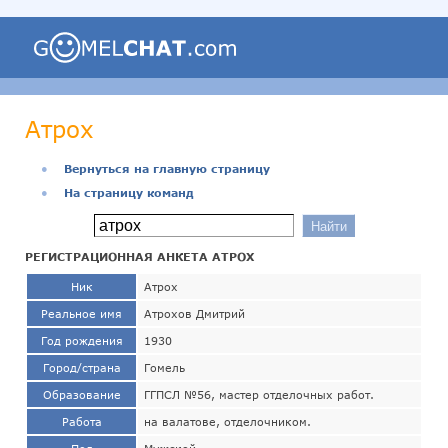
Атрох
●
Вернуться на главную страницу
●
На страницу команд
РЕГИСТРАЦИОННАЯ АНКЕТА АТРОХ
Ник
Атрох
Реальное имя
Атрохов Дмитрий
Год рождения
1930
Город/страна
Гомель
Образование
ГГПСЛ №56, мастер отделочных работ.
Работа
на валатове, отделочником.