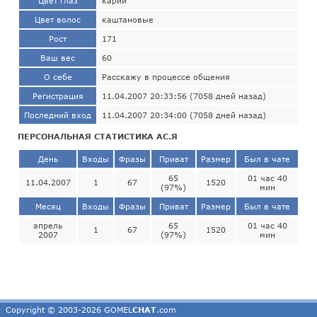
Цвет глаз
карий
Цвет волос
каштановые
Рост
171
Ваш вес
60
О себе
Расскажу в процессе общения
Регистрация
11.04.2007 20:33:56 (7058 дней назад)
Последний вход
11.04.2007 20:34:00 (7058 дней назад)
ПЕРСОНАЛЬНАЯ СТАТИСТИКА АС.Я
День
Входы
Фразы
Приват
Размер
Был в чате
65
01 час 40
11.04.2007
1
67
1520
(97%)
мин
Месяц
Входы
Фразы
Приват
Размер
Был в чате
апрель
65
01 час 40
1
67
1520
2007
(97%)
мин
Copyright © 2003-2026 GOMEL
CHAT
.com