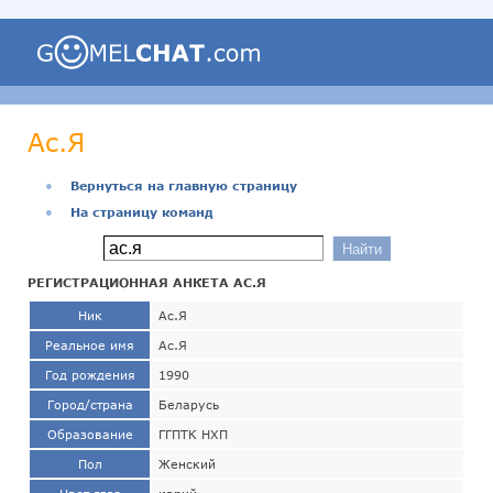
Ас.Я
●
Вернуться на главную страницу
●
На страницу команд
РЕГИСТРАЦИОННАЯ АНКЕТА АС.Я
Ник
Ас.Я
Реальное имя
Ас.Я
Год рождения
1990
Город/страна
Беларусь
Образование
ГГПТК НХП
Пол
Женский