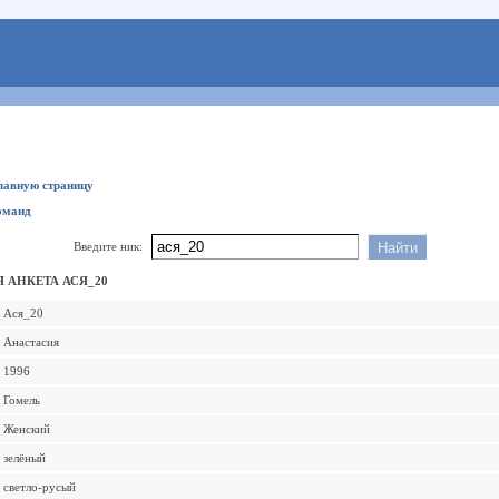
главную страницу
оманд
Введите ник:
 АНКЕТА АСЯ_20
Ася_20
Анастасия
1996
Гомель
Женский
зелёный
светло-русый