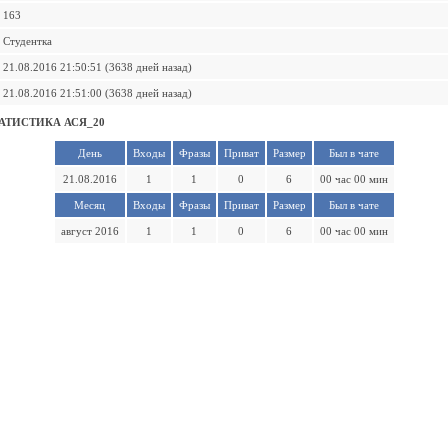
163
Студентка
21.08.2016 21:50:51 (3638 дней назад)
21.08.2016 21:51:00 (3638 дней назад)
АТИСТИКА АСЯ_20
День
Входы
Фразы
Приват
Размер
Был в чате
21.08.2016
1
1
0
6
00 час 00 мин
Месяц
Входы
Фразы
Приват
Размер
Был в чате
август 2016
1
1
0
6
00 час 00 мин