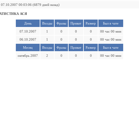
07.10.2007 00:03:06 (6879 дней назад)
АТИСТИКА АСЯ
День
Входы
Фразы
Приват
Размер
Был в чате
07.10.2007
1
0
0
0
00 час 00 мин
06.10.2007
1
0
0
0
00 час 00 мин
Месяц
Входы
Фразы
Приват
Размер
Был в чате
октябрь 2007
2
0
0
0
00 час 00 мин