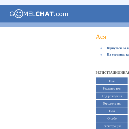
Ася
●
Вернуться на 
●
На страницу к
РЕГИСТРАЦИОННАЯ
Ник
Реальное имя
Год рождения
Город/страна
Пол
О себе
Регистрация