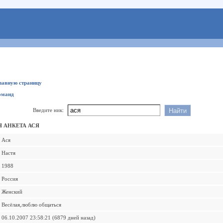
главную страницу
оманд
Введите ник:
 АНКЕТА АСЯ
Ася
Настя
1988
Россия
Женский
Весёлая,люблю общаться
06.10.2007 23:58:21 (6879 дней назад)