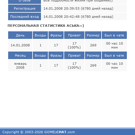
О себе
Все подробности жизни при общении))
Регистрация
14.01.2008 20:39:53 (6780 дней назад)
Последний вход
14.01.2008 20:42:48 (6780 дней назад)
ПЕРСОНАЛЬНАЯ СТАТИСТИКА АСЬКА~)
День
Входы
Фразы
Приват
Размер
Был в чате
17
00 час 10
14.01.2008
1
17
269
(100%)
мин
Месяц
Входы
Фразы
Приват
Размер
Был в чате
январь
17
00 час 10
1
17
269
2008
(100%)
мин
Copyright © 2003-2026 GOMEL
CHAT
.com