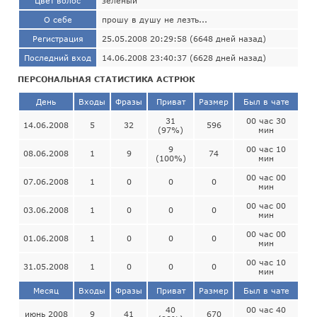
Цвет волос
зеленый
О себе
прошу в душу не лезть...
Регистрация
25.05.2008 20:29:58 (6648 дней назад)
Последний вход
14.06.2008 23:40:37 (6628 дней назад)
ПЕРСОНАЛЬНАЯ СТАТИСТИКА АСТРЮК
День
Входы
Фразы
Приват
Размер
Был в чате
31
00 час 30
14.06.2008
5
32
596
(97%)
мин
9
00 час 10
08.06.2008
1
9
74
(100%)
мин
00 час 00
07.06.2008
1
0
0
0
мин
00 час 00
03.06.2008
1
0
0
0
мин
00 час 00
01.06.2008
1
0
0
0
мин
00 час 10
31.05.2008
1
0
0
0
мин
Месяц
Входы
Фразы
Приват
Размер
Был в чате
40
00 час 40
июнь 2008
9
41
670