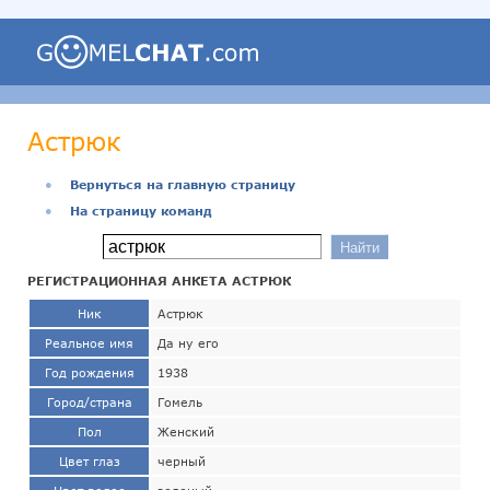
Астрюк
●
Вернуться на главную страницу
●
На страницу команд
РЕГИСТРАЦИОННАЯ АНКЕТА АСТРЮК
Ник
Астрюк
Реальное имя
Да ну его
Год рождения
1938
Город/страна
Гомель
Пол
Женский
Цвет глаз
черный