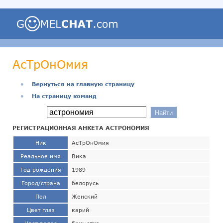
АсТрОнОмия
●
Вернуться на главную страницу
●
На страницу команд
РЕГИСТРАЦИОННАЯ АНКЕТА АСТРОНОМИЯ
Ник
АсТрОнОмия
Реальное имя
Вика
Год рождения
1989
Город/страна
белорусь
Пол
Женский
Цвет глаз
карий