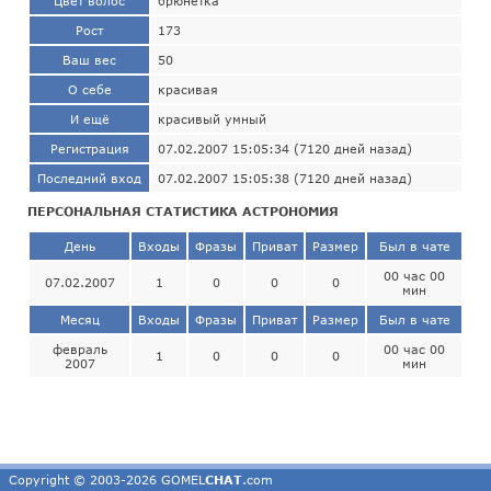
Цвет волос
брюнетка
Рост
173
Ваш вес
50
О себе
красивая
И ещё
красивый умный
Регистрация
07.02.2007 15:05:34 (7120 дней назад)
Последний вход
07.02.2007 15:05:38 (7120 дней назад)
ПЕРСОНАЛЬНАЯ СТАТИСТИКА АСТРОНОМИЯ
День
Входы
Фразы
Приват
Размер
Был в чате
00 час 00
07.02.2007
1
0
0
0
мин
Месяц
Входы
Фразы
Приват
Размер
Был в чате
февраль
00 час 00
1
0
0
0
2007
мин
Copyright © 2003-2026 GOMEL
CHAT
.com