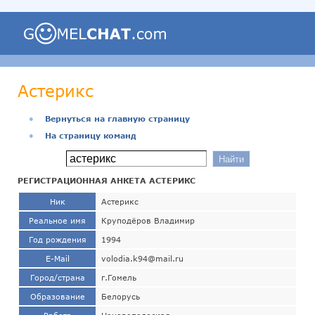
Астерикс
●
Вернуться на главную страницу
●
На страницу команд
РЕГИСТРАЦИОННАЯ АНКЕТА АСТЕРИКС
Ник
Астерикс
Реальное имя
Круподёров Владимир
Год рождения
1994
E-Mail
volodia.k94@mail.ru
Город/страна
г.Гомель
Образование
Белорусь