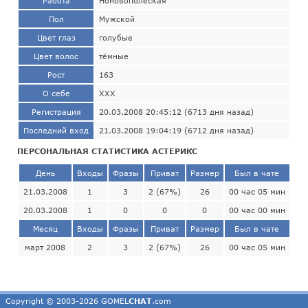
Работа
Ноновополеская
Пол
Мужской
Цвет глаз
голубые
Цвет волос
тёмные
Рост
163
О себе
XXX
Регистрация
20.03.2008 20:45:12 (6713 дня назад)
Последний вход
21.03.2008 19:04:19 (6712 дня назад)
ПЕРСОНАЛЬНАЯ СТАТИСТИКА АСТЕРИКС
День
Входы
Фразы
Приват
Размер
Был в чате
21.03.2008
1
3
2 (67%)
26
00 час 05 мин
20.03.2008
1
0
0
0
00 час 00 мин
Месяц
Входы
Фразы
Приват
Размер
Был в чате
март 2008
2
3
2 (67%)
26
00 час 05 мин
Copyright © 2003-2026 GOMEL
CHAT
.com