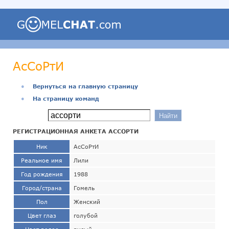
АсСоРтИ
●
Вернуться на главную страницу
●
На страницу команд
РЕГИСТРАЦИОННАЯ АНКЕТА АССОРТИ
Ник
АсСоРтИ
Реальное имя
Лили
Год рождения
1988
Город/страна
Гомель
Пол
Женский
Цвет глаз
голубой