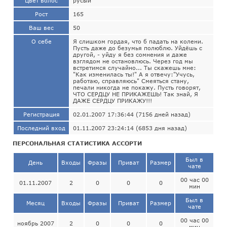
Цвет волос
русый
Рост
165
Ваш вес
50
О себе
Я слишком гордая, что б падать на колени.
Пусть даже до безумья полюблю. Уйдёшь с
другой, - уйду я без сомнения и даже
взглядом не остановлюсь. Через год мы
встретимся случайно... Ты скажешь мне:
"Как изменилась ты!" А я отвечу:"Учусь,
работаю, справляюсь" Смеяться стану,
печали никогда не покажу. Пусть говорят,
ЧТО СЕРДЦУ НЕ ПРИКАЖЕШЬ! Так знай, Я
ДАЖЕ СЕРДЦУ ПРИКАЖУ!!!
Регистрация
02.01.2007 17:36:44 (7156 дней назад)
Последний вход
01.11.2007 23:24:14 (6853 дня назад)
ПЕРСОНАЛЬНАЯ СТАТИСТИКА АССОРТИ
Был в
День
Входы
Фразы
Приват
Размер
чате
00 час 00
01.11.2007
2
0
0
0
мин
Был в
Месяц
Входы
Фразы
Приват
Размер
чате
00 час 00
ноябрь 2007
2
0
0
0
мин