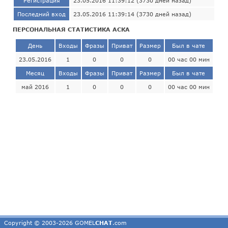
Регистрация
23.05.2016 11:39:12 (3730 дней назад)
Последний вход
23.05.2016 11:39:14 (3730 дней назад)
ПЕРСОНАЛЬНАЯ СТАТИСТИКА АСКА
День
Входы
Фразы
Приват
Размер
Был в чате
23.05.2016
1
0
0
0
00 час 00 мин
Месяц
Входы
Фразы
Приват
Размер
Был в чате
май 2016
1
0
0
0
00 час 00 мин
Copyright © 2003-2026 GOMEL
CHAT
.com