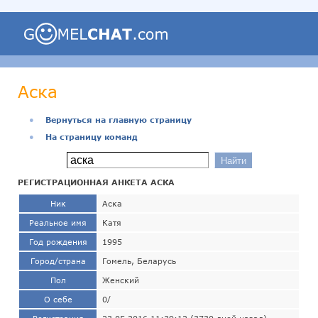
Аска
●
Вернуться на главную страницу
●
На страницу команд
РЕГИСТРАЦИОННАЯ АНКЕТА АСКА
Ник
Аска
Реальное имя
Катя
Год рождения
1995
Город/страна
Гомель, Беларусь
Пол
Женский
О себе
0/