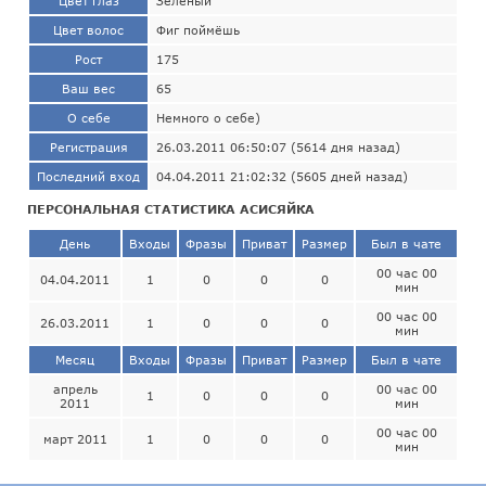
Цвет глаз
Зелёный
Цвет волос
Фиг поймёшь
Рост
175
Ваш вес
65
О себе
Немного о себе)
Регистрация
26.03.2011 06:50:07 (5614 дня назад)
Последний вход
04.04.2011 21:02:32 (5605 дней назад)
ПЕРСОНАЛЬНАЯ СТАТИСТИКА АСИСЯЙКА
День
Входы
Фразы
Приват
Размер
Был в чате
00 час 00
04.04.2011
1
0
0
0
мин
00 час 00
26.03.2011
1
0
0
0
мин
Месяц
Входы
Фразы
Приват
Размер
Был в чате
апрель
00 час 00
1
0
0
0
2011
мин
00 час 00
март 2011
1
0
0
0
мин