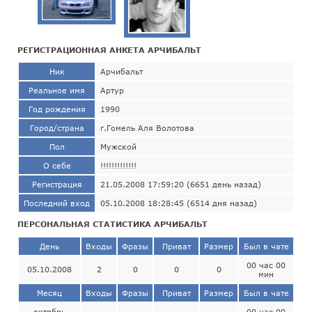
РЕГИСТРАЦИОННАЯ АНКЕТА АРЧИБАЛЬТ
Ник
Арчибальт
Реальное имя
Артур
Год рождения
1990
Город/страна
г.Гомель Аля Волотова
Пол
Мужской
О себе
!!!!!!!!!!!!!
Регистрация
21.05.2008 17:59:20 (6651 день назад)
Последний вход
05.10.2008 18:28:45 (6514 дня назад)
ПЕРСОНАЛЬНАЯ СТАТИСТИКА АРЧИБАЛЬТ
День
Входы
Фразы
Приват
Размер
Был в чате
00 час 00
05.10.2008
2
0
0
0
мин
Месяц
Входы
Фразы
Приват
Размер
Был в чате
октябрь
00 час 00