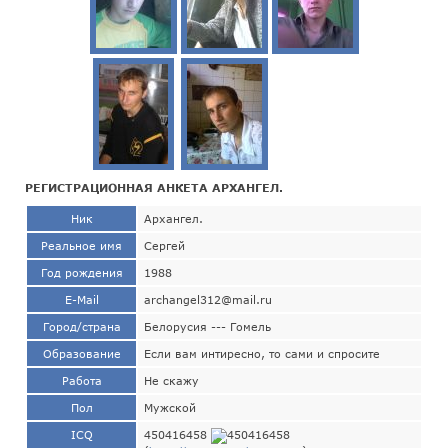
РЕГИСТРАЦИОННАЯ АНКЕТА АРХАНГЕЛ.
Ник
Архангел.
Реальное имя
Сергей
Год рождения
1988
E-Mail
archangel312@mail.ru
Город/страна
Белорусия --- Гомель
Образование
Если вам интиресно, то сами и спросите
Работа
Не скажу
Пол
Мужской
ICQ
450416458