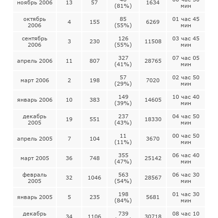
ноябрь 2006
13
57
1634
(81%)
мин
октябрь
85
01 час 45
4
155
6269
2006
(55%)
мин
сентябрь
126
03 час 45
3
230
11508
2006
(55%)
мин
327
07 час 05
апрель 2006
11
807
28765
(41%)
мин
57
02 час 50
март 2006
2
198
7020
(29%)
мин
149
10 час 40
январь 2006
10
383
14605
(39%)
мин
декабрь
237
04 час 50
19
551
18330
2005
(43%)
мин
11
00 час 50
апрель 2005
7
104
3670
(11%)
мин
355
06 час 40
март 2005
36
748
25142
(47%)
мин
февраль
563
06 час 30
32
1046
28567
2005
(54%)
мин
198
01 час 30
январь 2005
5
235
5681
(84%)
мин
декабрь
739
08 час 10
34
1106
30718