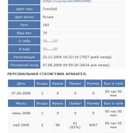
(
)
https://wwp.icq.com/450416458
Цвет глаз
Голубой
Цвет волос
Русые
Рост
183
Ваш вес
70
О себе
\\\.....///
И ещё
\\\.....///
Регистрация
22.11.2004 16:22:19 (7927 дней назад)
Последний вход
07.06.2008 09:59:26 (6634 дня назад)
ПЕРСОНАЛЬНАЯ СТАТИСТИКА АРХАНГЕЛ.
День
Входы
Фразы
Приват
Размер
Был в чате
00 час 00
07.06.2008
1
0
0
0
мин
Месяц
Входы
Фразы
Приват
Размер
Был в чате
00 час 00
июнь 2008
1
0
0
0
мин
61
00 час 55
май 2008
2
98
4097
(62%)
мин