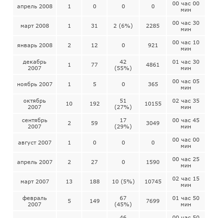
00 час 00
апрель 2008
1
0
0
0
мин
00 час 30
март 2008
1
31
2 (6%)
2285
мин
00 час 10
январь 2008
2
12
0
921
мин
декабрь
42
01 час 30
1
77
4861
2007
(55%)
мин
00 час 05
ноябрь 2007
1
5
0
365
мин
октябрь
51
02 час 35
10
192
10155
2007
(27%)
мин
сентябрь
17
00 час 45
2
59
3049
2007
(29%)
мин
00 час 00
август 2007
1
0
0
0
мин
00 час 25
апрель 2007
2
27
0
1590
мин
02 час 15
март 2007
13
188
10 (5%)
10745
мин
февраль
67
01 час 50
5
149
7699
2007
(45%)
мин
46
00 час 50