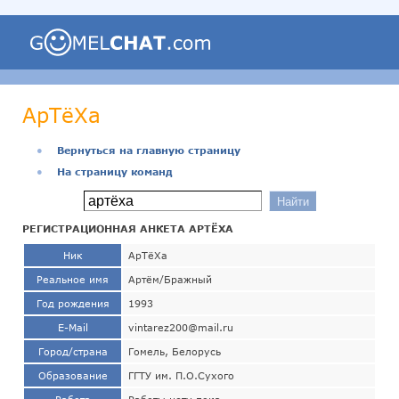
АрТёХа
●
Вернуться на главную страницу
●
На страницу команд
РЕГИСТРАЦИОННАЯ АНКЕТА АРТЁХА
Ник
АрТёХа
Реальное имя
Артём/Бражный
Год рождения
1993
E-Mail
vintarez200@mail.ru
Город/страна
Гомель, Белорусь
Образование
ГГТУ им. П.О.Сухого