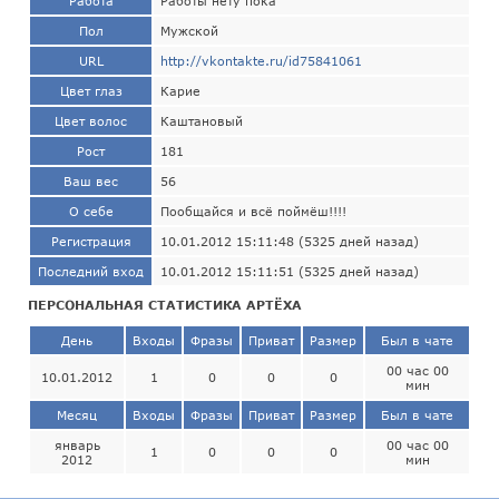
Работа
Работы нету пока
Пол
Мужской
URL
http://vkontakte.ru/id75841061
Цвет глаз
Карие
Цвет волос
Каштановый
Рост
181
Ваш вес
56
О себе
Пообщайся и всё поймёш!!!!
Регистрация
10.01.2012 15:11:48 (5325 дней назад)
Последний вход
10.01.2012 15:11:51 (5325 дней назад)
ПЕРСОНАЛЬНАЯ СТАТИСТИКА АРТЁХА
День
Входы
Фразы
Приват
Размер
Был в чате
00 час 00
10.01.2012
1
0
0
0
мин
Месяц
Входы
Фразы
Приват
Размер
Был в чате
январь
00 час 00
1
0
0
0
2012
мин