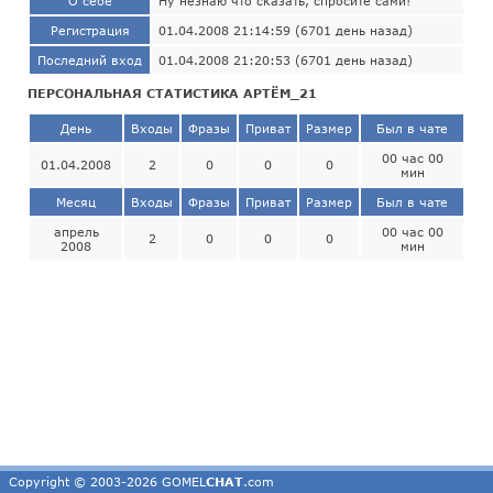
О себе
Ну незнаю что сказать, спросите сами!
Регистрация
01.04.2008 21:14:59 (6701 день назад)
Последний вход
01.04.2008 21:20:53 (6701 день назад)
ПЕРСОНАЛЬНАЯ СТАТИСТИКА АРТЁМ_21
День
Входы
Фразы
Приват
Размер
Был в чате
00 час 00
01.04.2008
2
0
0
0
мин
Месяц
Входы
Фразы
Приват
Размер
Был в чате
апрель
00 час 00
2
0
0
0
2008
мин
Copyright © 2003-2026 GOMEL
CHAT
.com