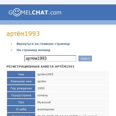
артём1993
●
Вернуться на главную страницу
●
На страницу команд
РЕГИСТРАЦИОННАЯ АНКЕТА АРТЁМ1993
Ник
артём1993
Реальное имя
артём
Год рождения
1993
Город/страна
гомель
Пол
Мужской
О себе
анимэшник