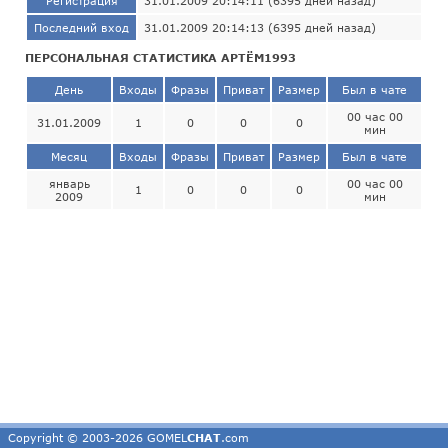
Регистрация
31.01.2009 20:14:11 (6395 дней назад)
Последний вход
31.01.2009 20:14:13 (6395 дней назад)
ПЕРСОНАЛЬНАЯ СТАТИСТИКА АРТЁМ1993
День
Входы
Фразы
Приват
Размер
Был в чате
00 час 00
31.01.2009
1
0
0
0
мин
Месяц
Входы
Фразы
Приват
Размер
Был в чате
январь
00 час 00
1
0
0
0
2009
мин
Copyright © 2003-2026 GOMEL
CHAT
.com