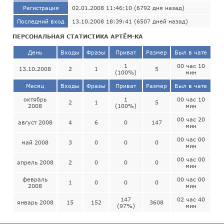
Регистрация
02.01.2008 11:46:10 (6792 дня назад)
Последний вход
13.10.2008 18:39:41 (6507 дней назад)
ПЕРСОНАЛЬНАЯ СТАТИСТИКА АРТЁМ-КА
День
Входы
Фразы
Приват
Размер
Был в чате
1
00 час 10
13.10.2008
2
1
5
(100%)
мин
Месяц
Входы
Фразы
Приват
Размер
Был в чате
октябрь
1
00 час 10
2
1
5
2008
(100%)
мин
00 час 20
август 2008
4
6
0
147
мин
00 час 00
май 2008
3
0
0
0
мин
00 час 00
апрель 2008
2
0
0
0
мин
февраль
00 час 00
1
0
0
0
2008
мин
147
02 час 40
январь 2008
15
152
3608
(97%)
мин