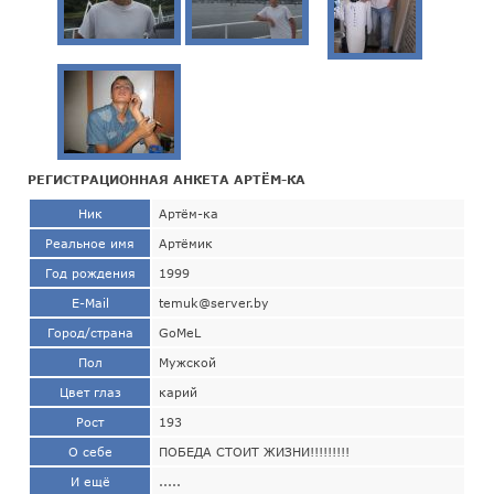
РЕГИСТРАЦИОННАЯ АНКЕТА АРТЁМ-КА
Ник
Артём-ка
Реальное имя
Артёмик
Год рождения
1999
E-Mail
temuk@server.by
Город/страна
GoMeL
Пол
Мужской
Цвет глаз
карий
Рост
193
О себе
ПОБЕДА СТОИТ ЖИЗНИ!!!!!!!!!
И ещё
.....