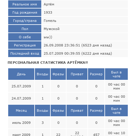
Реальное имя
Артём
Год рождения
1933
Город/страна
Гомель
Пол
Мужской
О себе
ыы))
Регистрация
26.09.2008 23:36:51 (6523 дня назад)
Последний вход
25.07.2009 00:39:55 (6222 дня назад)
ПЕРСОНАЛЬНАЯ СТАТИСТИКА АРТЁМКА!!
Был в
День
Входы
Фразы
Приват
Размер
чате
00 час 00
25.07.2009
1
0
0
0
мин
00 час 00
24.07.2009
1
0
0
0
мин
Был в
Месяц
Входы
Фразы
Приват
Размер
чате
00 час 00
июль 2009
3
0
0
0
мин
22
00 час 10
март 2009
1
22
457