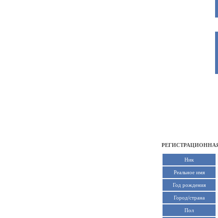
РЕГИСТРАЦИОННАЯ
Ник
Реальное имя
Год рождения
Город/страна
Пол