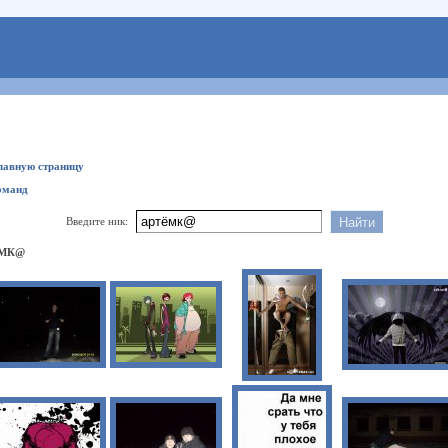
главную страницу
оманд
Введите ник:
ЁМК@