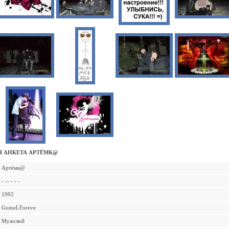
 АНКЕТА АРТЁМК@
Артёмк@
- -- - - -
1992
GomeLForeve
Мужской