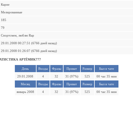
Карие
Мелированные
185
79
Спортсмен, люблю Rap
29.01.2008 00:27:51 (6766 дней назад)
29.01.2008 01:26:07 (6766 дней назад)
АТИСТИКА АРТЁМИК777
День
Входы
Фразы
Приват
Размер
Был в чате
29.01.2008
4
32
31 (97%)
525
00 час 35 мин
Месяц
Входы
Фразы
Приват
Размер
Был в чате
январь 2008
4
32
31 (97%)
525
00 час 35 мин