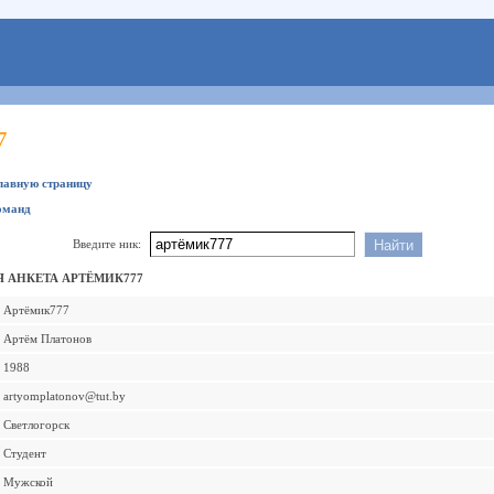
7
главную страницу
оманд
Введите ник:
 АНКЕТА АРТЁМИК777
Артёмик777
Артём Платонов
1988
artyomplatonov@tut.by
Светлогорск
Студент
Мужской