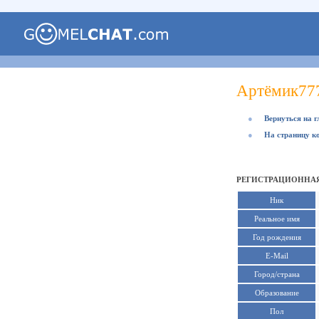
Артёмик77
●
Вернуться на 
●
На страницу к
РЕГИСТРАЦИОННАЯ
Ник
Реальное имя
Год рождения
E-Mail
Город/страна
Образование
Пол