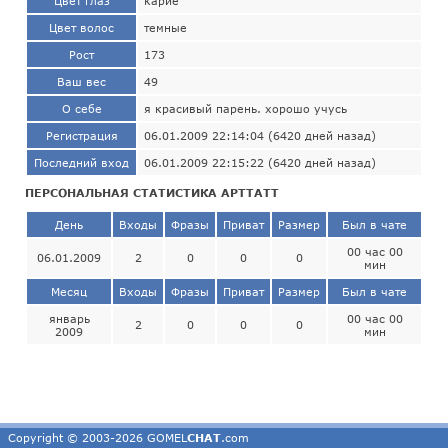
Цвет глаз
карие
Цвет волос
темные
Рост
173
Ваш вес
49
О себе
я красивый парень. хорошо учусь
Регистрация
06.01.2009 22:14:04 (6420 дней назад)
Последний вход
06.01.2009 22:15:22 (6420 дней назад)
ПЕРСОНАЛЬНАЯ СТАТИСТИКА АРТТАТТ
День
Входы
Фразы
Приват
Размер
Был в чате
00 час 00
06.01.2009
2
0
0
0
мин
Месяц
Входы
Фразы
Приват
Размер
Был в чате
январь
00 час 00
2
0
0
0
2009
мин
Copyright © 2003-2026 GOMEL
CHAT
.com