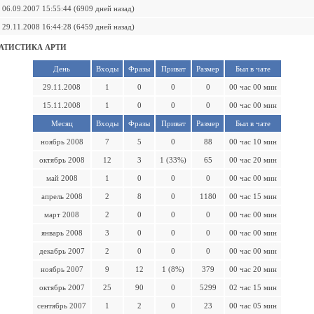
06.09.2007 15:55:44 (6909 дней назад)
29.11.2008 16:44:28 (6459 дней назад)
АТИСТИКА АРТИ
День
Входы
Фразы
Приват
Размер
Был в чате
29.11.2008
1
0
0
0
00 час 00 мин
15.11.2008
1
0
0
0
00 час 00 мин
Месяц
Входы
Фразы
Приват
Размер
Был в чате
ноябрь 2008
7
5
0
88
00 час 10 мин
октябрь 2008
12
3
1 (33%)
65
00 час 20 мин
май 2008
1
0
0
0
00 час 00 мин
апрель 2008
2
8
0
1180
00 час 15 мин
март 2008
2
0
0
0
00 час 00 мин
январь 2008
3
0
0
0
00 час 00 мин
декабрь 2007
2
0
0
0
00 час 00 мин
ноябрь 2007
9
12
1 (8%)
379
00 час 20 мин
октябрь 2007
25
90
0
5299
02 час 15 мин
сентябрь 2007
1
2
0
23
00 час 05 мин