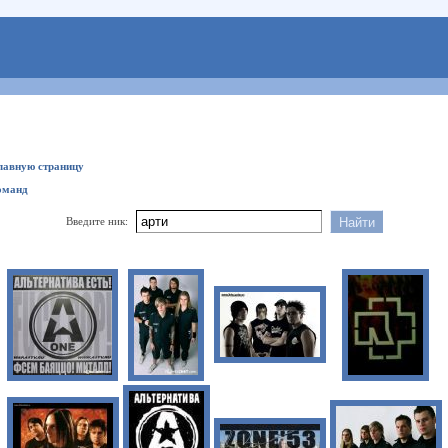
главную страницу
оманд
Введите ник: