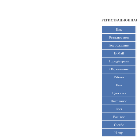
РЕГИСТРАЦИОННАЯ
Ник
Реальное имя
Год рождения
E-Mail
Город/страна
Образование
Работа
Пол
Цвет глаз
Цвет волос
Рост
Ваш вес
О себе
И ещё