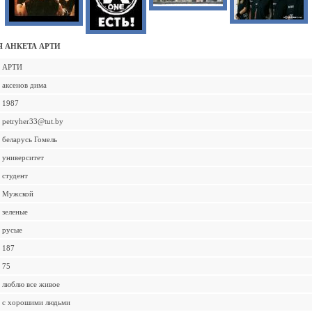
 АНКЕТА АРТИ
АРТИ
аксенов дима
1987
petryher33@tut.by
беларусь Гомель
университет
студент
Мужской
зеленые
русые
187
75
люблю все живое
с хорошими людьми