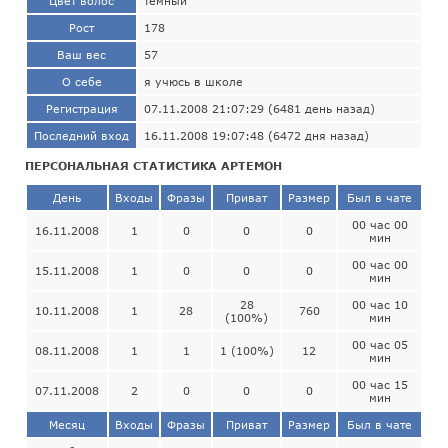
Цвет волос
тёмный
Рост
178
Ваш вес
57
О себе
я учюсь в школе
Регистрация
07.11.2008 21:07:29 (6481 день назад)
Последний вход
16.11.2008 19:07:48 (6472 дня назад)
ПЕРСОНАЛЬНАЯ СТАТИСТИКА АРТЕМОН
День
Входы
Фразы
Приват
Размер
Был в чате
00 час 00
16.11.2008
1
0
0
0
мин
00 час 00
15.11.2008
1
0
0
0
мин
28
00 час 10
10.11.2008
1
28
760
(100%)
мин
00 час 05
08.11.2008
1
1
1 (100%)
12
мин
00 час 15
07.11.2008
2
0
0
0
мин
Месяц
Входы
Фразы
Приват
Размер
Был в чате