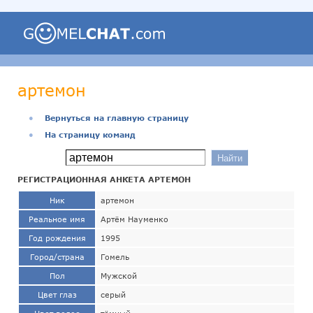
артемон
●
Вернуться на главную страницу
●
На страницу команд
РЕГИСТРАЦИОННАЯ АНКЕТА АРТЕМОН
Ник
артемон
Реальное имя
Артём Науменко
Год рождения
1995
Город/страна
Гомель
Пол
Мужской
Цвет глаз
серый