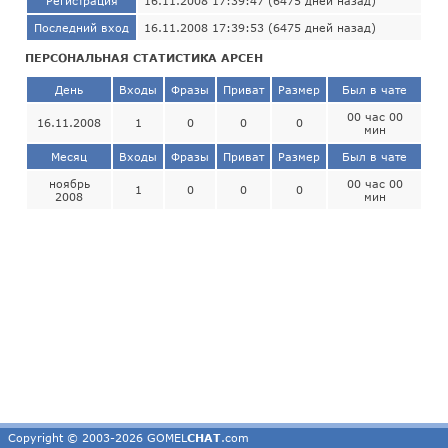
Регистрация
16.11.2008 17:39:47 (6475 дней назад)
Последний вход
16.11.2008 17:39:53 (6475 дней назад)
ПЕРСОНАЛЬНАЯ СТАТИСТИКА АРСЕН
День
Входы
Фразы
Приват
Размер
Был в чате
00 час 00
16.11.2008
1
0
0
0
мин
Месяц
Входы
Фразы
Приват
Размер
Был в чате
ноябрь
00 час 00
1
0
0
0
2008
мин
Copyright © 2003-2026 GOMEL
CHAT
.com