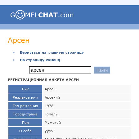
Арсен
●
Вернуться на главную страницу
●
На страницу команд
РЕГИСТРАЦИОННАЯ АНКЕТА АРСЕН
Ник
Арсен
Реальное имя
Арсений
Год рождения
1978
Город/страна
Гомель
Пол
Мужской
О себе
уууу