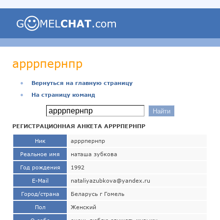
арррпернпр
●
Вернуться на главную страницу
●
На страницу команд
РЕГИСТРАЦИОННАЯ АНКЕТА АРРРПЕРНПР
Ник
арррпернпр
Реальное имя
наташа зубкова
Год рождения
1992
E-Mail
nataliyazubkova@yandex.ru
Город/страна
Беларусь г Гомель
Пол
Женский