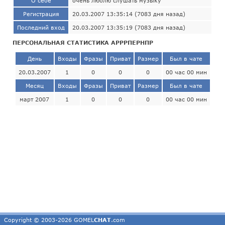
О себе
очень люблю слушать музыку
Регистрация
20.03.2007 13:35:14 (7083 дня назад)
Последний вход
20.03.2007 13:35:19 (7083 дня назад)
ПЕРСОНАЛЬНАЯ СТАТИСТИКА АРРРПЕРНПР
День
Входы
Фразы
Приват
Размер
Был в чате
20.03.2007
1
0
0
0
00 час 00 мин
Месяц
Входы
Фразы
Приват
Размер
Был в чате
март 2007
1
0
0
0
00 час 00 мин
Copyright © 2003-2026 GOMEL
CHAT
.com