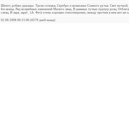
Шепот, робкое дыханье. Трели соловья, Серебро и колыханье Сонного ручья. Свет ночной,
без конца, Ряд волшебных изменений Милого лица, В дымных тучках пурпур розы, Отблеск 
слезы, И заря, заря!.. (А. Фет) очень хорошее стихотворение, между прочим в нем нет ни о
02.08.2008 06:15:06 (6579 дней назад)