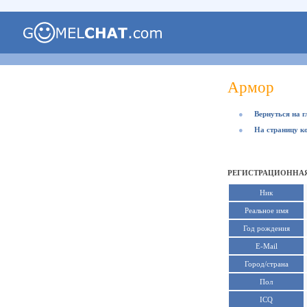
Армор
●
Вернуться на 
●
На страницу к
РЕГИСТРАЦИОННАЯ
Ник
Реальное имя
Год рождения
E-Mail
Город/страна
Пол
ICQ