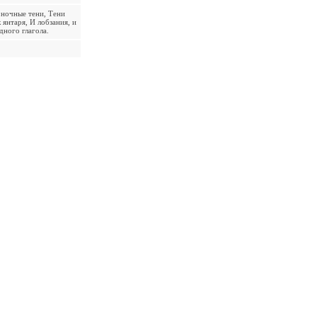
 ночные тени, Тени
янтаря, И лобзания, и
дного глагола.