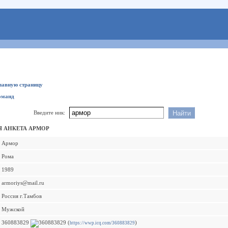
главную страницу
оманд
Введите ник:
 АНКЕТА АРМОР
Армор
Рома
1989
armoriys@mail.ru
Россия г.Тамбов
Мужской
360883829
(
)
https://wwp.icq.com/360883829