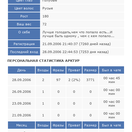
Цвет глаз
Голубые
Цвет волос
Русые
Рост
180
Ваш вес
72
О себе
Лучше голодать,чем что попало есть...И
лучше быть одному , чем с кем попало...
Регистрация
21.09.2006 21:40:37 (7260 дней назад)
Последний вход
28.09.2006 22:44:53 (7253 дня назад)
ПЕРСОНАЛЬНАЯ СТАТИСТИКА АРКТУР
День
Входы
Фразы
Приват
Размер
Был в чате
00 час 45
28.09.2006
2
97
2 (2%)
3771
мин
00 час 00
26.09.2006
1
0
0
0
мин
00 час 00
23.09.2006
1
0
0
0
мин
00 час 00
21.09.2006
1
0
0
0
мин
Месяц
Входы
Фразы
Приват
Размер
Был в чате