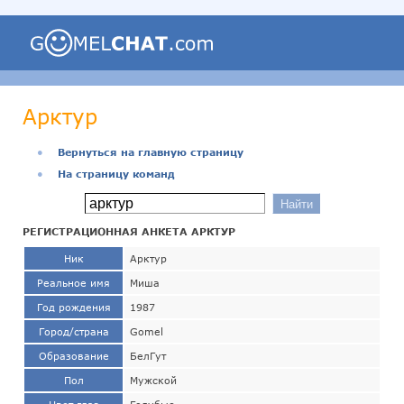
Арктур
●
Вернуться на главную страницу
●
На страницу команд
РЕГИСТРАЦИОННАЯ АНКЕТА АРКТУР
Ник
Арктур
Реальное имя
Миша
Год рождения
1987
Город/страна
Gomel
Образование
БелГут
Пол
Мужской