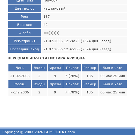
Цвет глаз
голубой
Цвет волос
каштановый
Рост
167
Ваш вес
42
О себе
==)))))))
Регистрация
21.07.2006 12:24:20 (7324 дня назад)
Последний вход
21.07.2006 12:45:08 (7324 дня назад)
ПЕРСОНАЛЬНАЯ СТАТИСТИКА АРИЗОНА
День
Входы
Фразы
Приват
Размер
Был в чате
21.07.2006
2
9
7 (78%)
135
00 час 25 мин
Месяц
Входы
Фразы
Приват
Размер
Был в чате
июль 2006
2
9
7 (78%)
135
00 час 25 мин
Copyright © 2003-2026 GOMEL
CHAT
.com