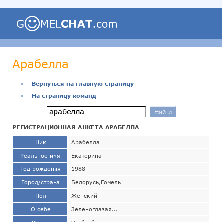
Арабелла
●
Вернуться на главную страницу
●
На страницу команд
РЕГИСТРАЦИОННАЯ АНКЕТА АРАБЕЛЛА
Ник
Арабелла
Реальное имя
Екатерина
Год рождения
1988
Город/страна
Белорусь,Гомель
Пол
Женский
О себе
Зеленоглазая...