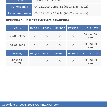
И ещё
Чтобы были в теме...
Регистрация
04.02.2009 21:53:32 (6393 дня назад)
Последний вход
05.02.2009 22:14:16 (6392 дня назад)
ПЕРСОНАЛЬНАЯ СТАТИСТИКА АРАБЕЛЛА
День
Входы
Фразы
Приват
Размер
Был в чате
00 час 00
05.02.2009
2
0
0
0
мин
00 час 00
04.02.2009
2
0
0
0
мин
Месяц
Входы
Фразы
Приват
Размер
Был в чате
февраль
00 час 00
4
0
0
0
2009
мин
Copyright © 2003-2026 GOMEL
CHAT
.com