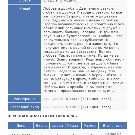
О себе
СТУДЕНТ В МЕДИК
И ещё
Любовь и дружба... Две темы о разном:
любви и о дружбе И вроде о разном, но все
же похожем Затронули темы – душевные
обе, Задуматься может и нужно поглубже...
Любовь возникает все чаще спонтанно И без
объяснений разумных и смелых, У дружбы
разумности больше, наверно... И тем меж
друзьями не будет запретных. Любовь – все
одна, только к разным субъектам: К
родителям, детям, родне и животным, И к
полу другому, к родной стороне. Но ценна
тогда, лишь когда беззаветна! Вот это
любовь! Так вот кажется мне. Когда не за
что-то! Всему вопреки, Родители любят нас и
принимают... Хотя, не всегда другом быть
нам мечтают. И дружба, и впрочем, как эта
любовь, Подарены нам не на сдачу, Что
значит – ценить и взаимно беречь Обязаны
мы на удачу! Для друга, любимых, мы все
же нужны В том виде, в котором мы – люди!
Любовь, как и дружба не вынесет лжи,
Измена – предательство тоже по сути...
Регистрация
08.11.2006 15:14:46 (7213 дня назад)
Последний вход
08.11.2006 15:15:00 (7213 дня назад)
ПЕРСОНАЛЬНАЯ СТАТИСТИКА АРАБ
День
Входы
Фразы
Приват
Размер
Был в чате
00 час 05